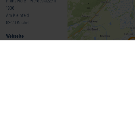
Franz Marc - Pferdeskizze II -
1906
Am Kleinfeld
82431 Kochel
Webseite
Homepage
Empfehlen
Teilen