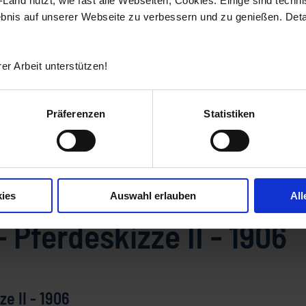
and nutzt, wie fast alle Webseiten, Cookies. Einige sind techn
ebnis auf unserer Webseite zu verbessern und zu genießen. Detai
er Arbeit unterstützen!
Präferenzen
Statistiken
deskizze II - 1906
ies
Auswahl erlauben
All
 Pferdeskizze II - 1906
e II - 1906