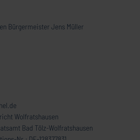
ten Bürgermeister Jens Müller
hel.de
richt Wolfratshausen
ratsamt Bad Tölz-Wolfratshausen
tions-Nr.: DE-128377831