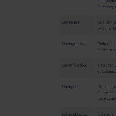
pädagogisch
Ferienregel
Elternbeirat
wird jährli
zwischen El
Elterngespräche
finden 2 ma
Kindes stat
Elternfrühstück
bietet den 
auszutausc
Elternpost
Mitteilung 
Eltern; jed
"Briefkaste
Entschuldigung
bitte geben