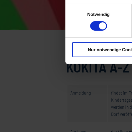
Einwilligungsauswahl
Notwendig
Startseite
Kinderbetreuung
Nur notwendige Cook
KOKITA A-Z
Anmeldung
findet im 
Kindertages
werden in d
Dorf veröff
Ausflüge
die Eltern 