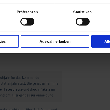
Präferenzen
Statistiken
Kochler Kindertagesstätte
KoKiTa A-Z
KOKITA A-Z
ies
Auswahl erlauben
All
Frühjahr für das kommende
stättenjahr statt. Die genauen Termine
er Tagespresse und druch Plakate im
entlicht.
Hier geht es zur Anmeldung
werden rechtzeitig über Ziel, Datum und