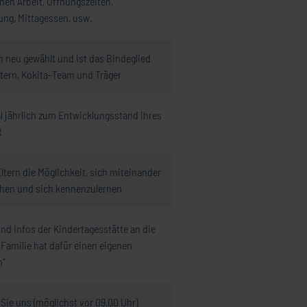
en Arbeit, Öffnungszeiten,
ung, Mittagessen, usw.
ch neu gewählt und ist das Bindeglied
tern, Kokita-Team und Träger
l jährlich zum Entwicklungsstand ihres
t
Eltern die Möglichkeit, sich miteinander
hen und sich kennenzulernen
und Infos der Kindertagesstätte an die
e Familie hat dafür einen eigenen
n"
 Sie uns (möglichst vor 09.00 Uhr)