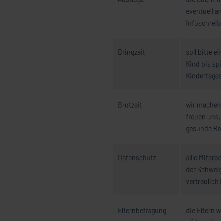
eventuell a
Infoschreib
Bringzeit
soll bitte e
Kind bis sp
Kindertages
Brotzeit
wir machen
freuen uns,
gesunde Br
Datenschutz
allle Mitarb
der Schweig
vertraulich
Elternbefragung
die Eltern 