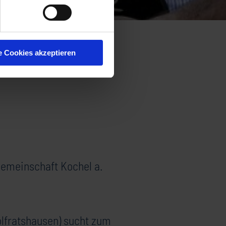
Stellenausschreibungen
e Cookies akzeptieren
gemeinschaft Kochel a.
lfratshausen) sucht zum