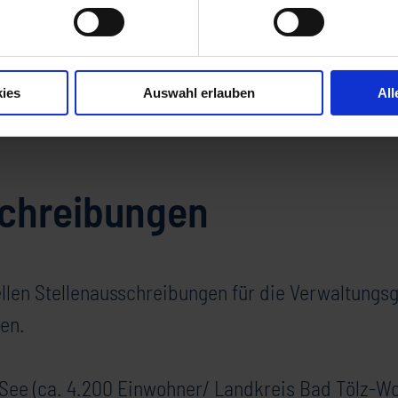
ung & Rathaus
Bekanntmachungen & Pressemeldungen
ies
Auswahl erlauben
All
schreibungen
ellen Stellenausschreibungen für die Verwaltungs
en.
See (ca. 4.200 Einwohner/ Landkreis Bad Tölz-Wo