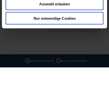
Auswahl erlauben
Nur notwendige Cookies
Grundschule
Startseite
Grundschule
RATHAUS NACHRICHTEN
AKTUELLE INFORMATIONEN
Grundschule
Kontakt & Service
Impressum
Datenschutz
Barrierefreiheitserklärung
Service-Hotline: