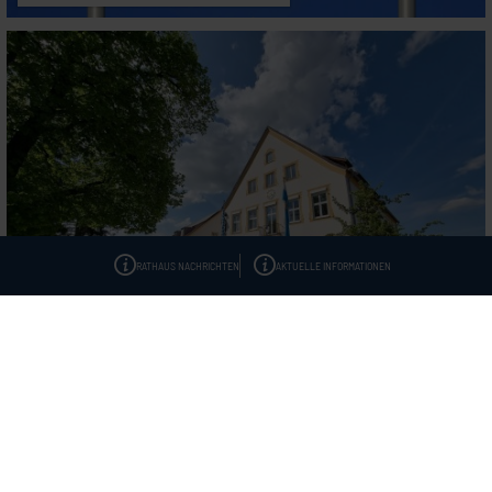
RATHAUS NACHRICHTEN
AKTUELLE INFORMATIONEN
Wahlergebnisse
Ergebnisse der Kommunalwahl
Kontakt & Service
Impressum
Datenschutz
Barrierefreiheitserklärung