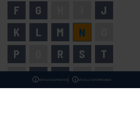
F
G
H
I
J
K
L
M
O
N
P
Q
R
S
T
U
V
W
X
Y
RATHAUS NACHRICHTEN
AKTUELLE INFORMATIONEN
Z
ZUM SEITENANFANG