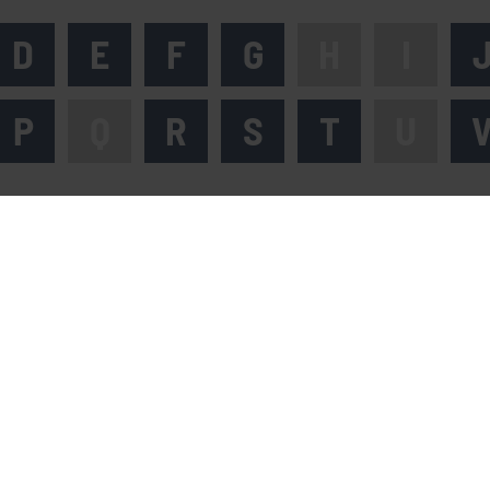
D
E
F
G
H
I
P
Q
R
S
T
U
pressum
Datenschutz
Barrierefreiheitserkläru
Service-Hotline: