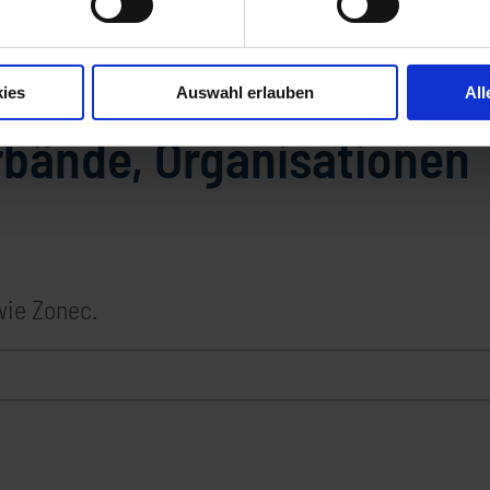
Vereine, Verbände, Organisationen
ies
Auswahl erlauben
All
rbände, Organisationen
ie Zonec.