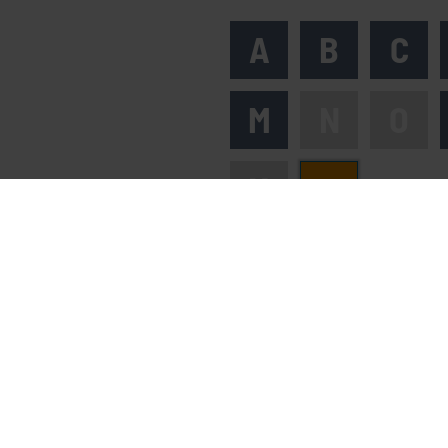
A
B
C
M
N
O
Y
Z
Kontakt & Service
Im