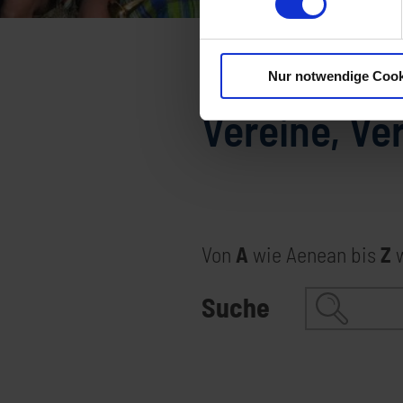
Startseite
Gemeindeleben
Nur notwendige Cook
Vereine, Ve
Von
A
wie Aenean bis
Z
w
Suche