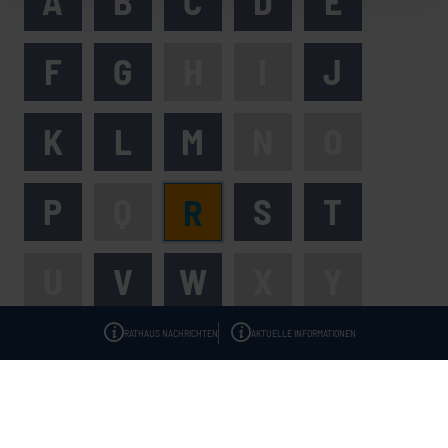
A
B
C
D
E
F
G
H
I
J
K
L
M
N
O
P
Q
S
T
R
U
V
W
X
Y
RATHAUS NACHRICHTEN
AKTUELLE INFORMATIONEN
Z
Rieder Alphornbläser